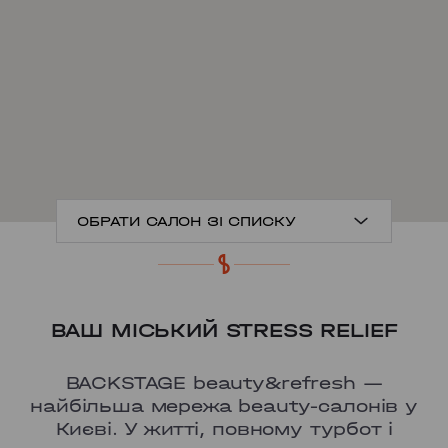
ОБРАТИ САЛОН ЗІ СПИСКУ
ANTONOVYCHA
ВАШ МІСЬКИЙ STRESS RELIEF
MYSHUHY
GRAND PRIX
BACKSTAGE beauty&refresh —
найбільша мережа beauty-салонів у
LOBANOVSKOHO
Києві. У житті, повному турбот і