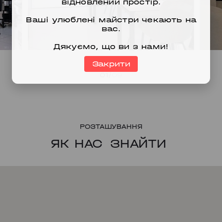
відновлений простір.
Ваші улюблені майстри чекають на
вас.
Дякуємо, що ви з нами!
Закрити
01
09
РОЗТАШУВАННЯ
ЯК НАС
ЗНАЙТИ