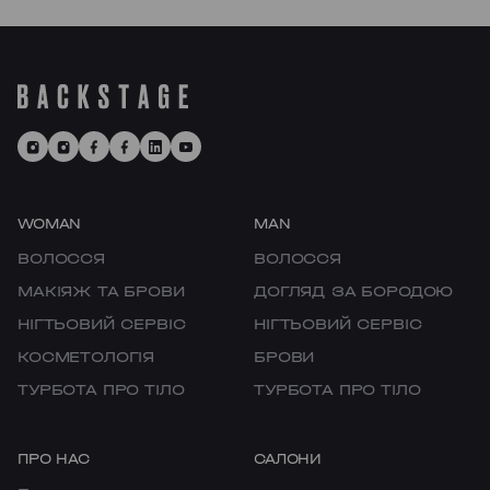
тривог, ми ㅡ це твоє улюблене місце,
OBOLON
де є можливість перезавантажитися
та відчути рефреш.
CHORNOVOLA
TEREMKY
KLOVSKYI
HOTEL HILTON KYIV
WOMAN
MAN
ВОЛОССЯ
ВОЛОССЯ
VELYKA VASYLKIVSKA
МАКІЯЖ ТА БРОВИ
ДОГЛЯД ЗА БОРОДОЮ
LYPKY
НІГТЬОВИЙ СЕРВІС
НІГТЬОВИЙ СЕРВІС
КОСМЕТОЛОГІЯ
БРОВИ
PECHERSK
ТУРБОТА ПРО ТІЛО
ТУРБОТА ПРО ТІЛО
COMFORT TOWN
ПРО НАС
САЛОНИ
OSOKORKY